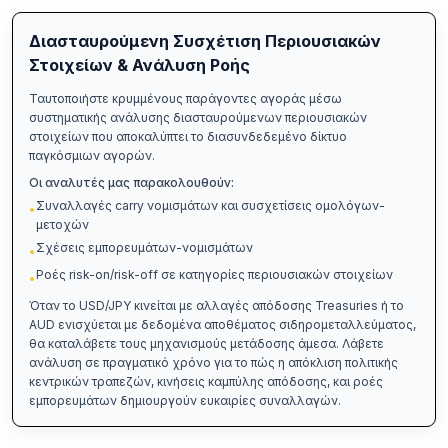
Διασταυρούμενη Συσχέτιση Περιουσιακών
Στοιχείων & Ανάλυση Ροής
Ταυτοποιήστε κρυμμένους παράγοντες αγοράς μέσω
συστηματικής ανάλυσης διασταυρούμενων περιουσιακών
στοιχείων που αποκαλύπτει το διασυνδεδεμένο δίκτυο
παγκόσμιων αγορών.
Οι αναλυτές μας παρακολουθούν:
Συναλλαγές carry νομισμάτων και συσχετίσεις ομολόγων-
•
μετοχών
Σχέσεις εμπορευμάτων-νομισμάτων
•
Ροές risk-on/risk-off σε κατηγορίες περιουσιακών στοιχείων
•
Όταν το USD/JPY κινείται με αλλαγές απόδοσης Treasuries ή το
AUD ενισχύεται με δεδομένα αποθέματος σιδηρομεταλλεύματος,
θα καταλάβετε τους μηχανισμούς μετάδοσης άμεσα. Λάβετε
ανάλυση σε πραγματικό χρόνο για το πώς η απόκλιση πολιτικής
κεντρικών τραπεζών, κινήσεις καμπύλης απόδοσης, και ροές
εμπορευμάτων δημιουργούν ευκαιρίες συναλλαγών.