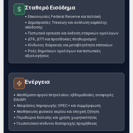
Σταθερό Εισόδημα
•
Επικοινωνίες Federal Reserve και πολιτική
•
Δημοπρασίες Treasury και ανάλυση καμπύλης
απόδοσης
•
Πιστωτικά spreads και έκδοση εταιρικών ομολόγων
•
ΔΤΚ, ΔΤΠ και προσδοκίες πληθωρισμού
•
Κίνδυνος διάρκειας και μεταβλητότητα επιτοκίων
•
Ροές δημοτικών ομολόγων και πιστωτικές
αξιολογήσεις
Ενέργεια
•
Αποθέματα αργού πετρελαίου: εβδομαδιαίες αναφορές
EIA/API
•
Αποφάσεις παραγωγής OPEC+ και συμμόρφωση
•
Αποθήκευση φυσικού αερίου και εποχική ζήτηση
•
Περιθώρια διύλισης και χρήση χωρητικότητας
•
Γεωπολιτικοί κίνδυνοι διαταραχής προμήθειας