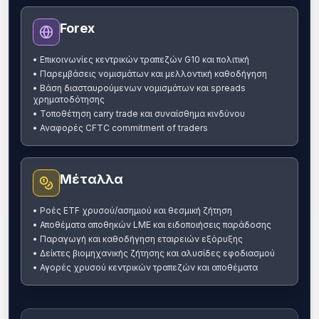
Forex
•
Επικοινωνίες κεντρικών τραπεζών G10 και πολιτική
•
Παρεμβάσεις νομισμάτων και μελλοντική καθοδήγηση
•
Βάση διασταυρούμενων νομισμάτων και spreads
χρηματοδότησης
•
Τοποθέτηση carry trade και συναίσθημα κινδύνου
•
Αναφορές CFTC commitment of traders
Μέταλλα
•
Ροές ETF χρυσού/ασημιού και θεσμική ζήτηση
•
Αποθέματα αποθηκών LME και ειδοποιήσεις παράδοσης
•
Παραγωγή και καθοδήγηση εταιρειών εξόρυξης
•
Δείκτες βιομηχανικής ζήτησης και αλυσίδες εφοδιασμού
•
Αγορές χρυσού κεντρικών τραπεζών και αποθέματα