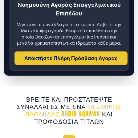
Νοημοσύνη Αγοράς Επαγγελματικού
Επιπέδου
Μην κάνετε συναλλαγές στα τυφλά. Λάβετε την
ίδια κάλυψη αγοράς θεσμικού επιπέδου στην
οποία βασίζονται επαγγελματίες traders και
μεγάλα χρηματοπιστωτικά ιδρύματα κάθε μέρα.
Αποκτήστε Πλήρη Πρόσβαση Αγοράς
ΒΡΕΊΤΕ ΚΑΙ ΠΡΟΣΤΑΤΈΨΤΕ
ΣΥΝΑΛΛΑΓΈΣ ΜΕ ΈΝΑ
ΘΕΣΜΙΚΉΣ
ΒΑΘΜΊΔΑΣ AUDIO SQUAWK
ΚΑΙ
ΤΡΟΦΟΔΟΣΊΑ ΤΊΤΛΩΝ