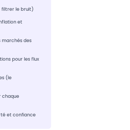
iltrer le bruit)
nflation et
es marchés des
ions pour les flux
es (le
ur chaque
té et confiance