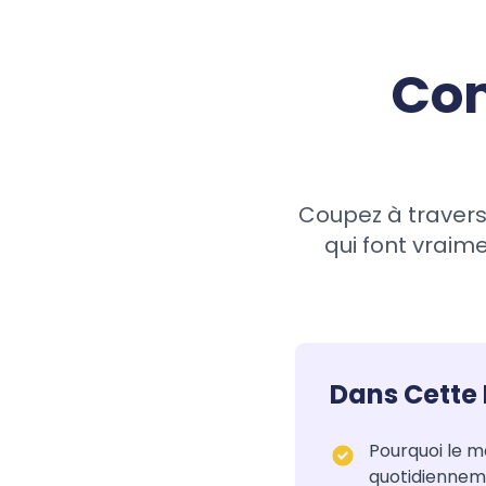
Com
Coupez à travers l
qui font vraime
Dans Cette 
Pourquoi le ma
quotidienneme