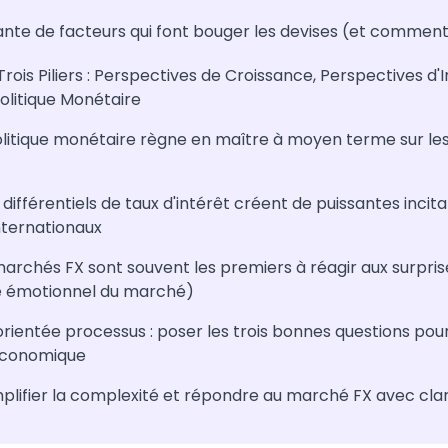
ante de facteurs qui font bouger les devises (et comment f
rois Piliers : Perspectives de Croissance, Perspectives d'I
olitique Monétaire
olitique monétaire règne en maître à moyen terme sur l
fférentiels de taux d'intérêt créent de puissantes incitat
nternationaux
marchés FX sont souvent les premiers à réagir aux surpris
 émotionnel du marché)
orientée processus : poser les trois bonnes questions po
conomique
ifier la complexité et répondre au marché FX avec clar