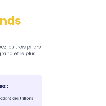
ands
z les trois piliers
grand et le plus
z :
adant des trillions