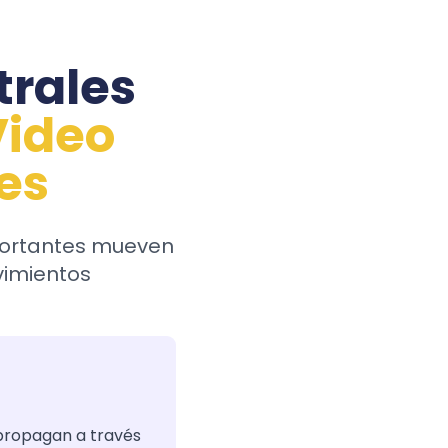
trales
Video
es
portantes mueven
vimientos
propagan a través