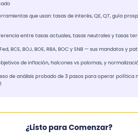
cado
rramientas que usan: tasas de interés, QE, QT, guía prosp
ferencia entre tasas actuales, tasas neutrales y tasas te
 Fed, BCE, BOJ, BOE, RBA, BOC y SNB — sus mandatos y pa
etivos de inflación, halcones vs palomas, y normalizació
eso de análisis probado de 3 pasos para operar polític
l
¿Listo para Comenzar?