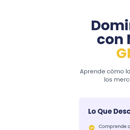
Domin
con 
G
Aprende cómo la
los merc
Lo Que Desc
Comprende qué