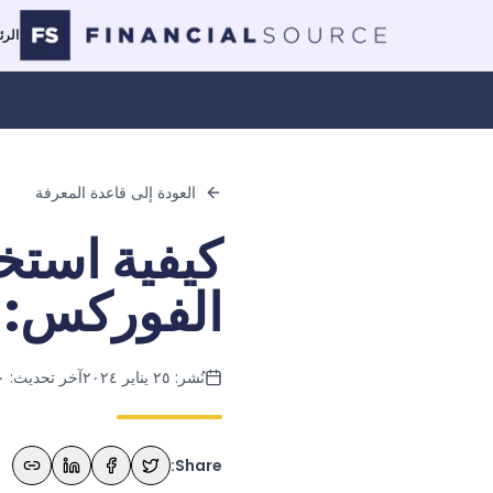
الرئ
العودة إلى قاعدة المعرفة
كيفية استخ
الفوركس: د
نُشر:
٢٥ يناير ٢٠٢٤
آخر تحديث:
٢٠ م
Share: