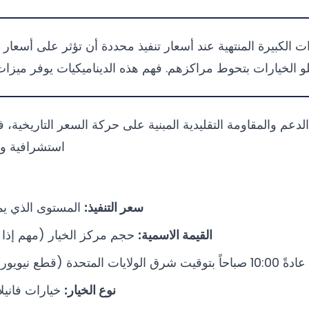
ت الكبيرة المنتهية عند أسعار تنفيذ محددة أن تؤثر على أسعا
 الخيارات بتحوط مراكزهم. فهم هذه الديناميكيات يوفر ميزات 
 والمقاومة التقليدية المبنية على حركة السعر التاريخية، فإ
استشرافية و
سعر التنفيذ:
المستوى الذي يم
القيمة الاسمية:
حجم مركز الخيار (مهم إذا تجاوز 500 مليو
عادةً 10:00 صباحاً بتوقيت شرق الولايات المتحدة (قطع نيويورك) أو 3:00 مساءً طوكيو
نوع الخيار:
خيارات فانيلا