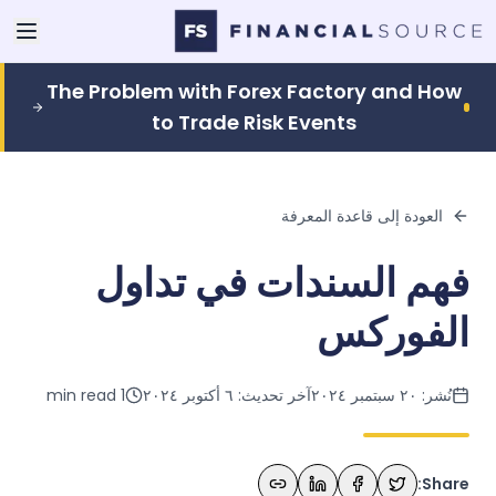
The Problem with Forex Factory and How
to Trade Risk Events
العودة إلى قاعدة المعرفة
فهم السندات في تداول
الفوركس
نُشر:
٢٠ سبتمبر ٢٠٢٤
آخر تحديث:
٦ أكتوبر ٢٠٢٤
1
min read
Share: